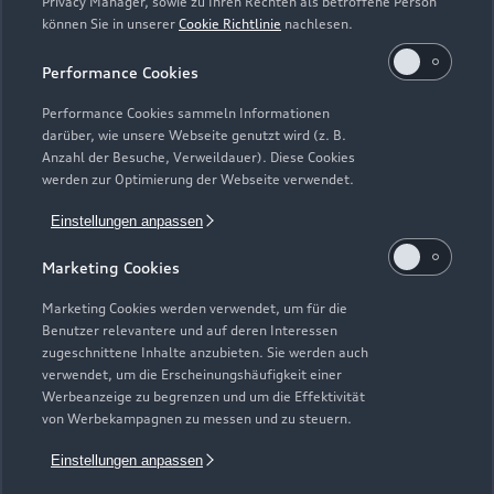
Privacy Manager, sowie zu Ihren Rechten als betroffene Person
können Sie in unserer
Cookie Richtlinie
nachlesen.
Performance Cookies
Performance Cookies sammeln Informationen
darüber, wie unsere Webseite genutzt wird (z. B.
Anzahl der Besuche, Verweildauer). Diese Cookies
Zur Inspektion
werden zur Optimierung der Webseite verwendet.
Einstellungen anpassen
Zurück nach oben
Marketing Cookies
Marketing Cookies werden verwendet, um für die
Modelle
Benutzer relevantere und auf deren Interessen
zugeschnittene Inhalte anzubieten. Sie werden auch
verwendet, um die Erscheinungshäufigkeit einer
Kaufen & leasen
Alle Modelle
Werbeanzeige zu begrenzen und um die Effektivität
von Werbekampagnen zu messen und zu steuern.
Modelle vergleichen
Service & Zubehör
Neuwagensuche
Einstellungen anpassen
Elektromodelle
Gebrauchtwagensuche