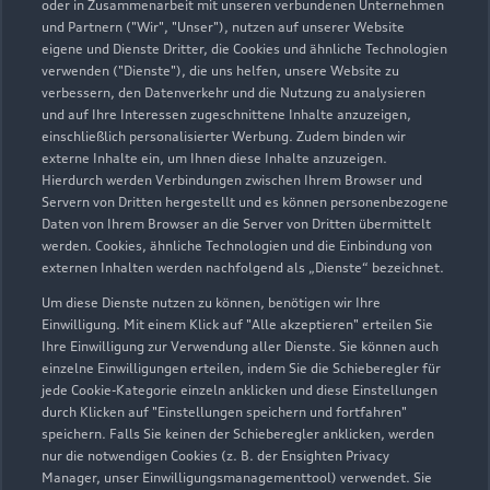
0771 83210
oder in Zusammenarbeit mit unseren verbundenen Unternehmen
und Partnern ("Wir", "Unser"), nutzen auf unserer Website
eigene und Dienste Dritter, die Cookies und ähnliche Technologien
info@autowelt-schuler.de
verwenden ("Dienste"), die uns helfen, unsere Website zu
verbessern, den Datenverkehr und die Nutzung zu analysieren
Kontaktdaten herunterladen
und auf Ihre Interessen zugeschnittene Inhalte anzuzeigen,
einschließlich personalisierter Werbung. Zudem binden wir
externe Inhalte ein, um Ihnen diese Inhalte anzuzeigen.
Hierdurch werden Verbindungen zwischen Ihrem Browser und
Servern von Dritten hergestellt und es können personenbezogene
Öffnungszeiten
Daten von Ihrem Browser an die Server von Dritten übermittelt
werden. Cookies, ähnliche Technologien und die Einbindung von
externen Inhalten werden nachfolgend als „Dienste“ bezeichnet.
Verkauf
Um diese Dienste nutzen zu können, benötigen wir Ihre
Geschlossen
,
öffnet am
Montag 09:00
Einwilligung. Mit einem Klick auf "Alle akzeptieren" erteilen Sie
Ihre Einwilligung zur Verwendung aller Dienste. Sie können auch
einzelne Einwilligungen erteilen, indem Sie die Schieberegler für
Service
jede Cookie-Kategorie einzeln anklicken und diese Einstellungen
Geschlossen
,
öffnet am
Montag 07:30
durch Klicken auf "Einstellungen speichern und fortfahren"
speichern. Falls Sie keinen der Schieberegler anklicken, werden
nur die notwendigen Cookies (z. B. der Ensighten Privacy
Manager, unser Einwilligungsmanagementtool) verwendet. Sie