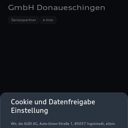
GmbH Donaueschingen
Servicepartner
e-tron
Cookie und Datenfreigabe
Breslauer Straße 45
Einstellung
78166 Donaueschingen
Wir, die AUDI AG, Auto-Union-Straße 1, 85057 Ingolstadt, allein