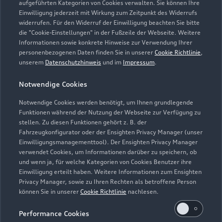
aufgeführten Kategorien von Cookies verwalten. Sie können Ihre
Einwilligung jederzeit mit Wirkung zum Zeitpunkt des Widerrufs
Kontaktdaten herunterladen
widerrufen. Für den Widerruf der Einwilligung beachten Sie bitte
die "Cookie-Einstellungen" in der Fußzeile der Webseite. Weitere
Informationen sowie konkrete Hinweise zur Verwendung Ihrer
personenbezogenen Daten finden Sie in unserer
Cookie Richtlinie
,
unserem
Datenschutzhinweis
und im
Impressum
.
Öffnungszeiten
Notwendige Cookies
Verkauf
Notwendige Cookies werden benötigt, um Ihnen grundlegende
Funktionen während der Nutzung der Webseite zur Verfügung zu
Geschlossen
,
öffnet am
Montag 09:00
stellen. Zu diesen Funktionen gehört z. B. der
Fahrzeugkonfigurator oder der Ensighten Privacy Manager (unser
Service
Einwilligungsmanagementtool). Der Ensighten Privacy Manager
verwendet Cookies, um Informationen darüber zu speichern, ob
Geschlossen
,
öffnet am
Montag 07:30
und wenn ja, für welche Kategorien von Cookies Benutzer ihre
Einwilligung erteilt haben. Weitere Informationen zum Ensighten
Privacy Manager, sowie zu Ihren Rechten als betroffene Person
können Sie in unserer
Cookie Richtlinie
nachlesen.
Performance Cookies