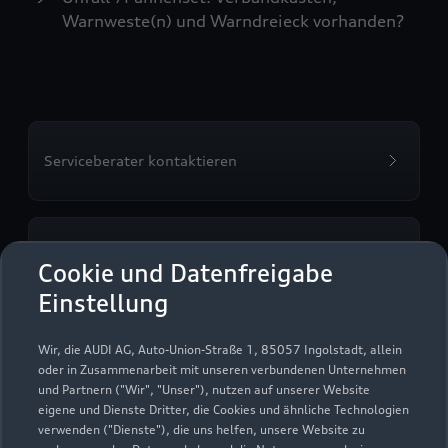
Warnweste(n) und Warndreieck vorhanden?
Serviceberater kontaktieren
Servicetermin vereinbaren
Cookie und Datenfreigabe
Einstellung
Wir, die AUDI AG, Auto-Union-Straße 1, 85057 Ingolstadt, allein
Autowelt Schuler VS
oder in Zusammenarbeit mit unseren verbundenen Unternehmen
und Partnern ("Wir", "Unser"), nutzen auf unserer Website
GmbH Donaueschingen
eigene und Dienste Dritter, die Cookies und ähnliche Technologien
verwenden ("Dienste"), die uns helfen, unsere Website zu