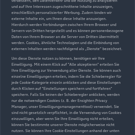
verbessern, den Datenverkehr und die Nutzung zu analysieren
Servicepartner
e-tron
und auf Ihre Interessen zugeschnittene Inhalte anzuzeigen,
einschließlich personalisierter Werbung. Zudem binden wir
externe Inhalte ein, um Ihnen diese Inhalte anzuzeigen.
Hierdurch werden Verbindungen zwischen Ihrem Browser und
Servern von Dritten hergestellt und es können personenbezogene
Daten von Ihrem Browser an die Server von Dritten übermittelt
werden. Cookies, ähnliche Technologien und die Einbindung von
externen Inhalten werden nachfolgend als „Dienste“ bezeichnet.
Um diese Dienste nutzen zu können, benötigen wir Ihre
Einwilligung. Mit einem Klick auf "Alle akzeptieren" erteilen Sie
Ihre Einwilligung zur Verwendung aller Dienste. Sie können auch
einzelne Einwilligungen erteilen, indem Sie die Schieberegler für
jede Cookie-Kategorie einzeln anklicken und diese Einstellungen
durch Klicken auf "Einstellungen speichern und fortfahren"
Breslauer Straße 45
speichern. Falls Sie keinen der Schieberegler anklicken, werden
nur die notwendigen Cookies (z. B. der Ensighten Privacy
78166 Donaueschingen
Manager, unser Einwilligungsmanagementtool) verwendet. Sie
sind nicht gesetzlich verpflichtet, in die Verwendung von Cookies
0771 83210
einzuwilligen, aber wenn Sie Ihre Einwilligung nicht erteilen,
können Sie bestimmte unserer Dienste möglicherweise nicht
nutzen. Sie können Ihre Cookie-Einstellungen anhand der unten
info@autowelt-schuler.de